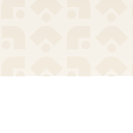
ama 63, San Lucas,
Iztapalapa, 09000
iudad de México,