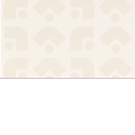
Ald
C