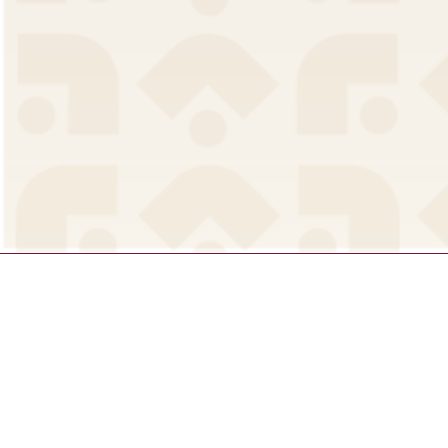
Ald
C