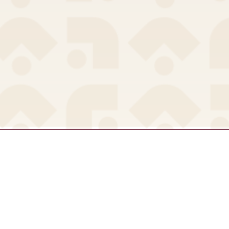
ama 63, San Lucas,
Iztapalapa, 09000
iudad de México,