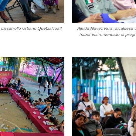
 Desarrollo Urbano Quetzalcóatl.
Aleida Alavez Ruiz, alcaldesa 
haber instrumentado el prog